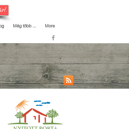
ár!
og
Még több ...
More