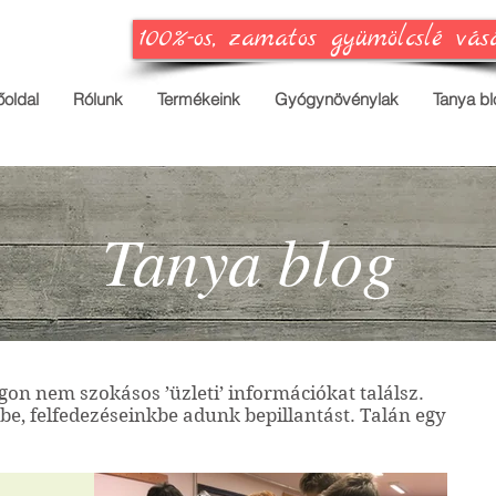
100%-os, zamatos gyümölcslé vás
őoldal
Rólunk
Termékeink
Gyógynövénylak
Tanya bl
Tanya blog
ogon nem szokásos ’üzleti’ információkat találsz.
e, felfedezéseinkbe adunk bepillantást. Talán egy