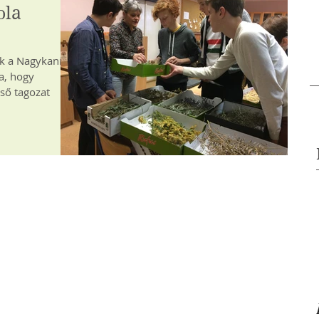
ola
k a Nagykanizsa
ba, hogy
lső tagozat