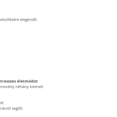
készítésére elegendő.
 stresszes életmódot
gynövény néhány kiemelt
ott
rációt segítő