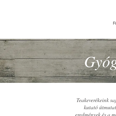
F
Gyóg
Teakeverékeink sa
kutató útmuta
eredmények és a m