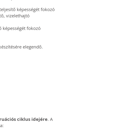
teljesítő képességét fokozó
ő, vizelethajtó
tő képességét fokozó
készítésére elegendő.
uációs ciklus idejére
. A
a: