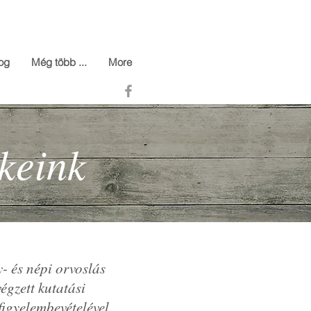
og
Még több ...
More
keink
- és népi orvoslás
égzett kutatási
igyelembevételével