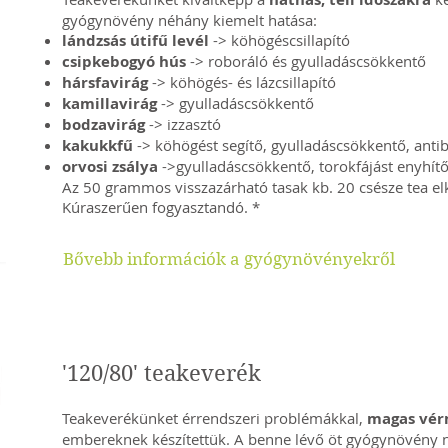
gyógynövény néhány kiemelt hatása:
lándzsás útifű levél
-> köhögéscsillapító
csipkebogyó hús
-> roboráló és gyulladáscsökkentő
hársfavirág
-> köhögés- és lázcsillapító
kamillavirág
-> gyulladáscsökkentő
bodzavirág
-> izzasztó
kakukkfű
-> köhögést segítő, gyulladáscsökkentő, antib
orvosi zsálya
->gyulladáscsökkentő, torokfájást enyhít
Az 50 grammos visszazárható tasak kb. 20 csésze tea el
Kúraszerűen fogyasztandó. *
Bővebb információk a gyógynövényekről
'120/80' teakeverék
Teakeverékünket érrendszeri problémákkal,
magas vér
embereknek készítettük. A benne lévő öt gyógynövény 