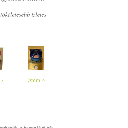
tökéletesebb ízletes
Omm ->
->
szítettük. A benne lévő hét