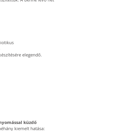
iotikus
ő
készítésére elegendő.
nyomással küzdő
néhány kiemelt hatása: