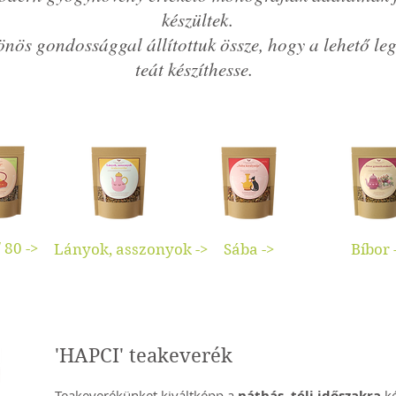
készültek.
önös gondossággal állítottuk össze, hogy a lehető leg
teát készíthesse.
 80 ->
Lányok, asszonyok ->
Sába ->
Bíbor 
'HAPCI' teakeverék
Teakeverékünket kiváltképp a
náthás, téli időszakra
ké