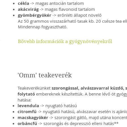
cékla
-> magas antocián tartalom
akácvirág
-> magas flavonoid tartalom
gyömbérgyökér
-> erőnléti állapot növelő
Az 50 grammos visszazárható tasak kb. 20 csésze tea el
Mindennap fogyasztható.
Bővebb információk a gyógynövényekről
'Omm' teakeverék
Teakeverékünket
szorongással, alvászavarral küzdő,
folytató
embereknek készítettük. A benne lévő öt gyó
hatása:
levendula
-> nyugtató hatású
citromfű
-> nyugtató hatású, alvászavar esetén is ajánl
macskagyökér
-> szorongást gátló, majd utána koncent
orbáncfű
-> szorongás és depresszió elleni hatás**