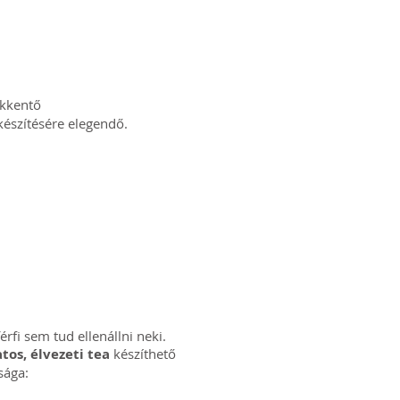
ökkentő
készítésére elegendő.
érfi sem tud ellenállni neki.
atos, élvezeti tea
készíthető
sága: