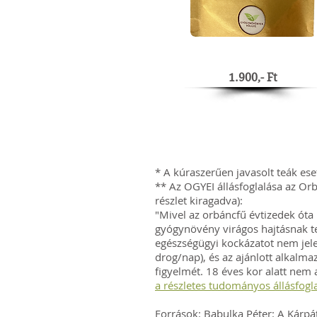
1.900,- Ft
* A kúraszerűen javasolt teák es
** Az OGYEI állásfoglalása az Or
részlet kiragadva):
"Mivel az orbáncfű évtizedek ót
gyógynövény virágos hajtásnak te
egészségügyi kockázatot nem jelen
drog/nap), és az ajánlott alkalmazá
figyelmét. 18 éves kor alatt nem
a részletes tudományos állásfogla
Források
: Babulka Péter: A Kárpá