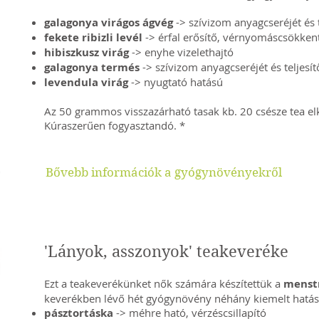
galagonya virágos ágvég
-> szívizom anyagcseréjét és 
fekete ribizli levél
-> érfal erősítő, vérnyomáscsökkent
hibiszkusz virág
-> enyhe vizelethajtó
galagonya termés
-> szívizom anyagcseréjét és teljesí
levendula virág
-> nyugtató hatású
Az 50 grammos visszazárható tasak kb. 20 csésze tea el
Kúraszerűen fogyasztandó. *
Bővebb információk a gyógynövényekről
'Lányok, asszonyok' teakeveréke
Ezt a teakeverékünket nők számára készítettük a
menstr
keverékben lévő hét gyógynövény néhány kiemelt hatás
pásztortáska
-> méhre ható, vérzéscsillapító