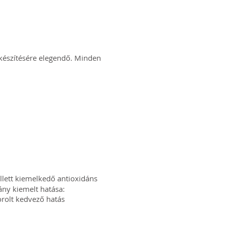
lkészítésére elegendő. Minden
ellett kiemelkedő antioxidáns
ány kiemelt hatása:
orolt kedvező hatás