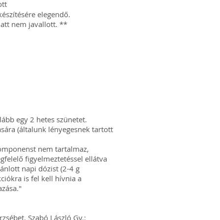
tt
készítésére elegendő.
tt nem javallott. **
lább egy 2 hetes szünetet.
ára (általunk lényegesnek tartott
komponenst nem tartalmaz,
elelő figyelmeztetéssel ellátva
nlott napi dózist (2-4 g
iókra is fel kell hívnia a
azása."
zsébet, Szabó László Gy.: