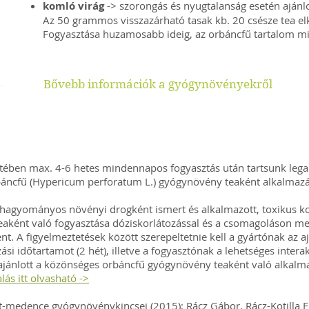
komló virág
-> s
zorongás és nyugtalanság esetén ajánlo
Az 50 grammos visszazárható tasak kb. 20 csésze tea el
Fogyasztása huzamosabb ideig, az orbáncfű tartalom mia
Bővebb információk a gyógynövényekről
etében max. 4-6 hetes mindennapos fogyasztás után tartsunk lega
báncfű (Hypericum perforatum L.) gyógynövény teaként alkalmazás
a hagyományos növényi drogként ismert és alkalmazott, toxikus 
aként való fogyasztása dóziskorlátozással és a csomagoláson megf
t. A figyelmeztetések között szerepeltetnie kell a gyártónak az ajá
si időtartamot (2 hét), illetve a fogyasztónak a lehetséges interakc
 ajánlott a közönséges orbáncfű gyógynövény teaként való alkalm
lás itt olvasható ->
t-medence gyógynövénykincsei (2015); Rácz Gábor, Rácz-Kotilla Er