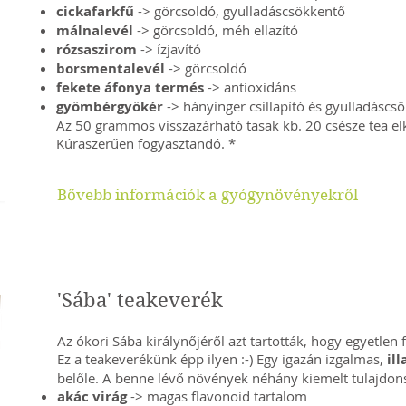
cickafarkfű
-> görcsoldó, gyulladáscsökkentő
málnalevél
-> görcsoldó, méh ellazító
rózsaszirom
-> ízjavító
borsmentalevél
-> görcsoldó
fekete áfonya termés
-> antioxidáns
gyömbérgyökér
-> hányinger csillapító és gyulladáscs
Az 50 grammos visszazárható tasak kb. 20 csésze tea el
Kúraszerűen fogyasztandó. *
Bővebb információk a gyógynövényekről
'Sába' teakeverék
Az ókori Sába királynőjéről azt tartották, hogy egyetlen f
Ez a teakeverékünk épp ilyen :-) Egy igazán izgalmas,
ill
belőle. A benne lévő növények néhány kiemelt tulajdon
akác virág
-> magas flavonoid tartalom