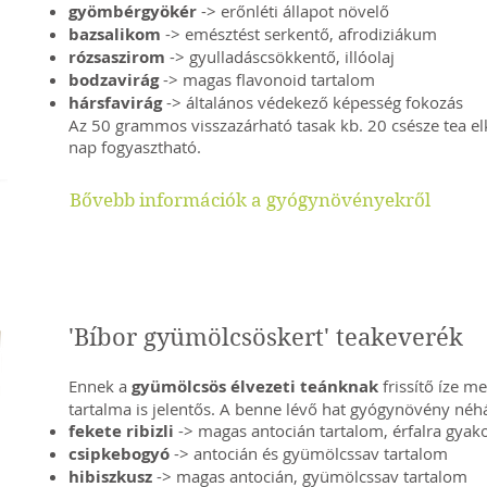
gyömbérgyökér
-> erőnléti állapot növelő
bazsalikom
-> emésztést serkentő, afrodiziákum
rózsaszirom
-> gyulladáscsökkentő, illóolaj
bodzavirág
-> magas flavonoid tartalom
hársfavirág
-> általános védekező képesség fokozás
Az 50 grammos visszazárható tasak kb. 20 csésze tea e
nap fogyasztható.
Bővebb információk a gyógynövényekről
'Bíbor gyümölcsöskert' teakeverék
Ennek a
gyümölcsös élvezeti teánknak
frissítő íze m
tartalma is jelentős. A benne lévő hat gyógynövény néh
fekete ribizli
-> magas antocián tartalom, érfalra gyak
csipkebogyó
-> antocián és gyümölcssav tartalom
hibiszkusz
-> magas antocián, gyümölcssav tartalom