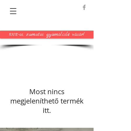
100%-os, zamatos gyümölcslé vásár!
Most nincs
megjeleníthető termék
itt.