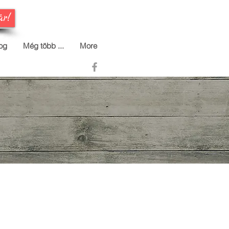
ár!
og
Még több ...
More