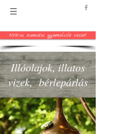
100%-os, zamatos gyümölcslé vásár!
Illóolajok, illatos
vizek, bérlepárlás