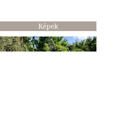
Bakos Péter, telefon:
+36-30-9526-
024
Képek
Tudás átadás
Saját kis bioültetvényünk révén
számos tapasztalattal rendelkezünk