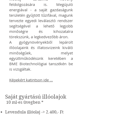
feldolgozására is. Megújuló
energiával - a saját gazdaságunk
területén gyűjtött tűzifával, magunk
tervezte egyedi leválasztó rendszer
segítségével a lehető legjobb
minőségre és kihozatalra
törekszünk, a legkedvezőbb áron.
A gyógynövényekből lepárolt
illóolajaink és illatosvizeink kiváló
minőségűek, melyet
együttműködésünk keretében a
BME Biotechnológiai tanszékén be
is vizsgáltak.
Képekért katintson ide ...
Saját gyártású illóolajok
​10 ml-es üvegben *
Levendula illóolaj -> 2.400,- Ft