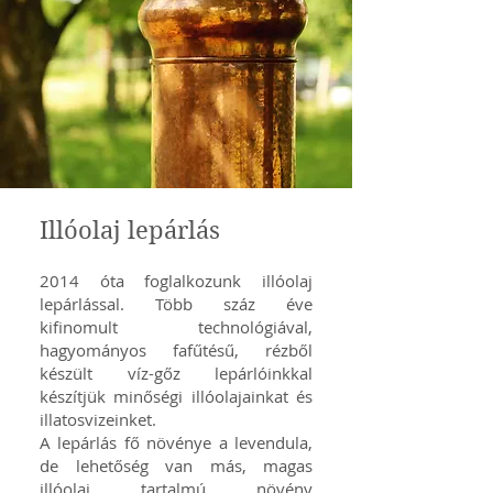
Illóolaj lepárlás
2014 óta foglalkozunk illóolaj
lepárlással. Több száz éve
kifinomult technológiával,
hagyományos fafűtésű, rézből
készült víz-gőz lepárlóinkkal
készítjük minőségi illóolajainkat és
illatosvizeinket.
A lepárlás fő növénye a levendula,
de lehetőség van más, magas
illóolaj tartalmú növény