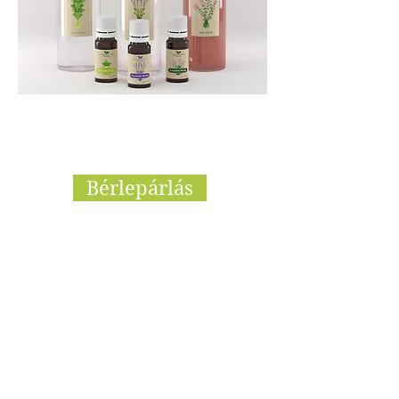
Bérlepárlás
Illóolaj tartalmú növényekből vállalunk
bérlepárlást is manufaktúránkban.
Egy 500 literes és egy 30 literes réz
illóolaj lepárlóval rendelkezünk. Napi
kapacitásunk kb. 15 terményzsáknyi
levendulavirág, de szívesen vállalunk
kisebb mennyiségű bérlepárlást is.
Előzetes időpont egyeztetés,
időpontfoglalás: