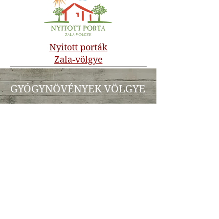
Nyitott porták
Zala-völgye
GYÓGYNÖVÉNYEK VÖLGYE
8788 Zalaszentlászló,
Vörösmajor 0154.
gyogynovenyekvolgye@gmail.com
Tel:
+36-30-952-6024
©
2016-2026
Gyógynövények Völgye