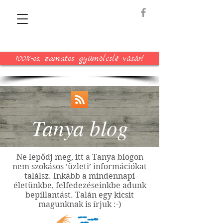
100%-os, zamatos gyümölcslé vásár!
Tanya blog
Ne lepődj meg, itt a Tanya blogon
nem szokásos ’üzleti’ információkat
találsz. Inkább a mindennapi
életünkbe, felfedezéseinkbe adunk
bepillantást. Talán egy kicsit
magunknak is írjuk :-)