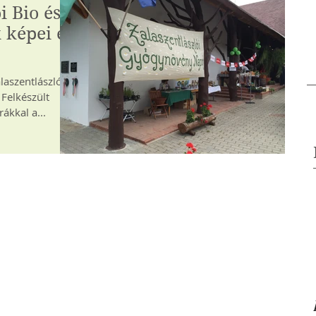
i Bio és
képei és
laszentlászlóért
 Felkészült
ákkal a...