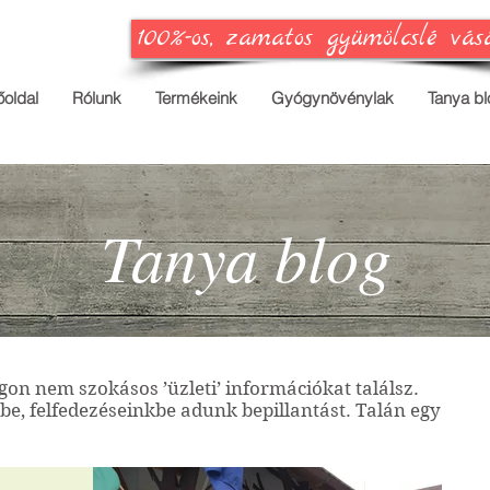
100%-os, zamatos gyümölcslé vás
őoldal
Rólunk
Termékeink
Gyógynövénylak
Tanya bl
Tanya blog
ogon nem szokásos ’üzleti’ információkat találsz.
e, felfedezéseinkbe adunk bepillantást. Talán egy