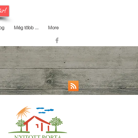
ár!
og
Még több ...
More