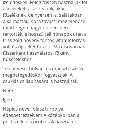
íze édeskés. Főleg frissen használják fel
a leveleket, akár teának, akár
főzeléknek, de nyersen is, salátákban
alkalmazták. Kora tavaszi megjelenése
miatt régen nagyobb becsben
tartották, a hosszú téli hónapok után a
friss zöld növény fontos vitaminforrás
volt és új ízeket hozott. Ma elsősorban
fűszerként használatos, főként
húsételekhez.
Teáját vese, hólyag- és emésztőszervi
megbetegedéskor fogyasztják. A
csuklás csillapítására is használták.
Nem
Igen
Népies nevei: olasz turbolya,
édespetrezselyem A középkorban a
pestis ellen is próbálták használni.