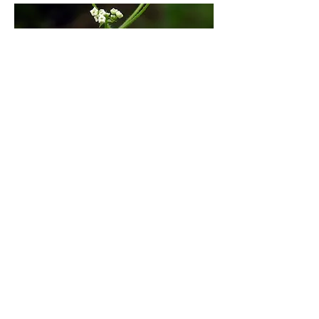
Gyógynövények
Vadon élő növények
Gombák
Madarak
Rovarok