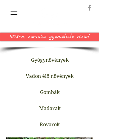
100%-os, zamatos gyümölcslé vásár!
Gyógynövények
Vadon élő növények
Gombák
Madarak
Rovarok