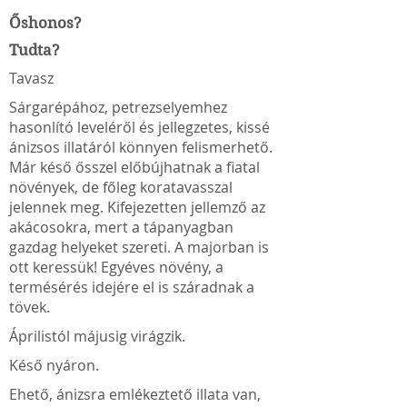
Őshonos?
Tudta?
Tavasz
Sárgarépához, petrezselyemhez
hasonlító leveléről és jellegzetes, kissé
ánizsos illatáról könnyen felismerhető.
Már késő ősszel előbújhatnak a fiatal
növények, de főleg koratavasszal
jelennek meg. Kifejezetten jellemző az
akácosokra, mert a tápanyagban
gazdag helyeket szereti. A majorban is
ott keressük! Egyéves növény, a
termésérés idejére el is száradnak a
tövek.
Áprilistól májusig virágzik.
Késő nyáron.
Ehető, ánizsra emlékeztető illata van,