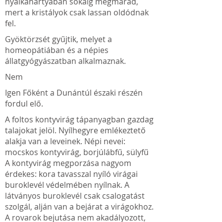
nyálkahártyában sokáig megmarad,
mert a kristályok csak lassan oldódnak
fel.
Gyöktörzsét gyűjtik, melyet a
homeopátiában és a népies
állatgyógyászatban alkalmaznak.
Nem
Igen Főként a Dunántúl északi részén
fordul elő.
A foltos kontyvirág tápanyagban gazdag
talajokat jelöl. Nyílhegyre emlékeztető
alakja van a leveinek. Népi nevei:
mocskos kontyvirág, borjúlábfű, sülyfű
A kontyvirág megporzása nagyom
érdekes: kora tavasszal nyíló virágai
buroklevél védelmében nyílnak. A
látványos buroklevél csak csalogatást
szolgál, alján van a bejárat a virágokhoz.
A rovarok bejutása nem akadályozott,