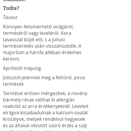
Tudta?
Tavasz
Könnyen felismerhető virágáról,
terméséről vagy leveléről. Kora
tavasszal bújik elő, s a júliusi
termésérlelés után visszahúzódik. A
majorban a hársfa alléban érdemes
keresni.
Áprilistól májusig.
Júliustól jelennek meg a feltűnő, piros
termések
Termései erősen mérgezőek, a növény
bármely része válthat ki allergiás
reakciót az arra érzékenyeknél. Leveleit
elrágva kiszabadulnak a kalcium-oxalát
kristályok, melyek rendkívül hegyesek
és az általuk okozott szúró érzés a száj