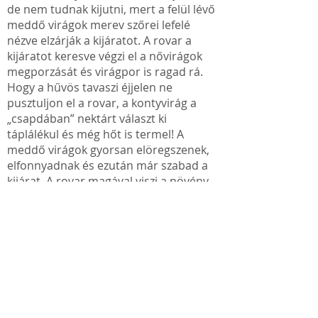
de nem tudnak kijutni, mert a felül lévő
meddő virágok merev szőrei lefelé
nézve elzárják a kijáratot. A rovar a
kijáratot keresve végzi el a nővirágok
megporzását és virágpor is ragad rá.
Hogy a hűvös tavaszi éjjelen ne
pusztuljon el a rovar, a kontyvirág a
„csapdában” nektárt választ ki
táplálékul és még hőt is termel! A
meddő virágok gyorsan elöregszenek,
elfonnyadnak és ezután már szabad a
kijárat. A rovar magával viszi a növény
virágporát is.