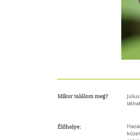
Júliu
Mikor találom meg?
látha
Hazán
Élőhelye:
közel