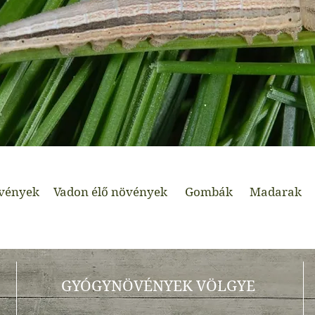
vények
Vadon élő növények
Gombák
Madarak
GYÓGYNÖVÉNYEK VÖLGYE