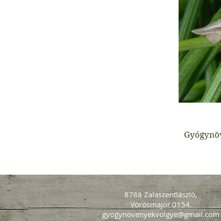
Gyógynö
8788 Zalaszentlászló,
Vörösmajor 0154.
gyogynovenyekvolgye@gmail.com