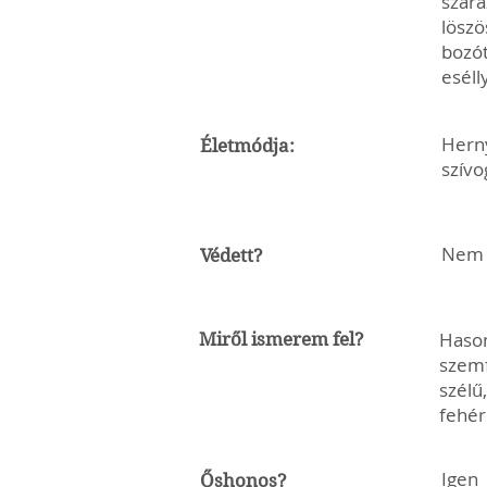
szára
löszö
bozót
eséll
Herny
Életmódja:
szívo
Nem v
Védett?
Hason
Miről ismerem fel?
szemf
szélű
fehér
Igen
Őshonos?