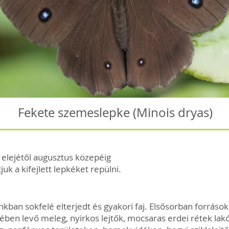
Fekete szemeslepke (Minois dryas)
s elejétől augusztus közepéig
tjuk a kifejlett lepkéket repülni.
kban sokfelé elterjedt és gyakori faj. Elsősorban források
ében levő meleg, nyirkos lejtők, mocsaras erdei rétek lakó