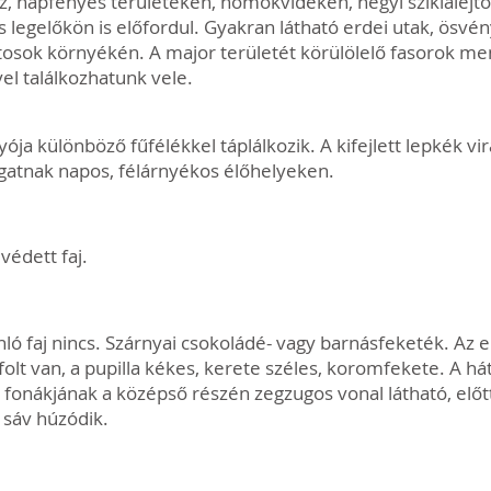
z, napfényes területeken, homokvidéken, hegyi sziklalejt
s legelőkön is előfordul. Gyakran látható erdei utak, ösvé
osok környékén. A major területét körülölelő fasorok me
yel találkozhatunk vele.
ója különböző fűfélékkel táplálkozik. A kifejlett lepkék 
gatnak napos, félárnyékos élőhelyeken.
édett faj.
ló faj nincs. Szárnyai csokoládé- vagy barnásfeketék. Az 
olt van, a pupilla kékes, kerete széles, koromfekete. A há
, fonákjának a középső részén zegzugos vonal látható, elő
 sáv húzódik.