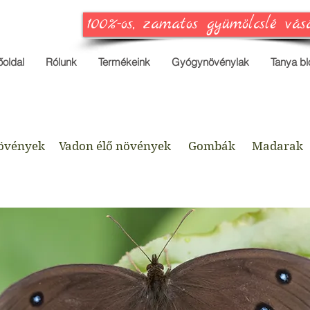
100%-os, zamatos gyümölcslé vás
őoldal
Rólunk
Termékeink
Gyógynövénylak
Tanya bl
övények
Vadon élő növények
Gombák
Madarak