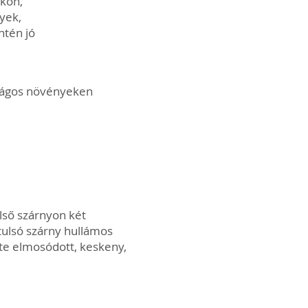
őkön,
nyek,
ntén jó
virágos növényeken
első szárnyon két
tulsó szárny hullámos
tte elmosódott, keskeny,