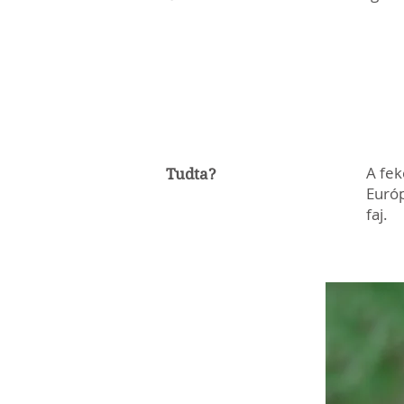
A fek
Tudta?
Európ
faj.