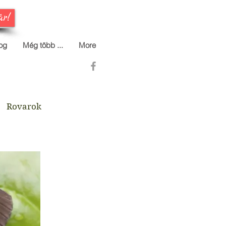
ár!
og
Még több ...
More
Rovarok