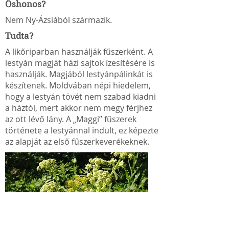
Őshonos?
Nem Ny-Ázsiából származik.
Tudta?
A likőriparban használják fűszerként. A
lestyán magját házi sajtok ízesítésére is
használják. Magjából lestyánpálinkát is
készítenek. Moldvában népi hiedelem,
hogy a lestyán tövét nem szabad kiadni
a háztól, mert akkor nem megy férjhez
az ott lévő lány. A „Maggi” fűszerek
története a lestyánnal indult, ez képezte
az alapját az első fűszerkeverékeknek.