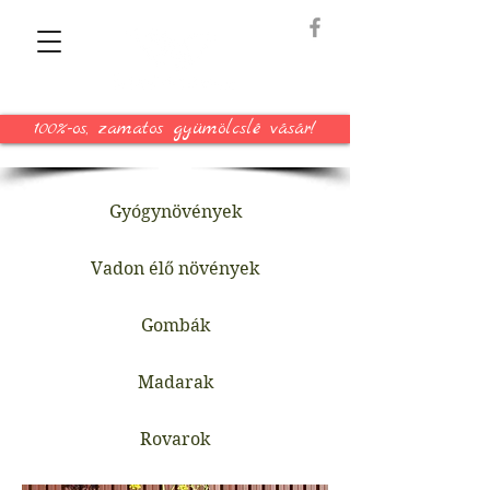
100%-os, zamatos gyümölcslé vásár!
Gyógynövények
Vadon élő növények
Gombák
Madarak
Rovarok