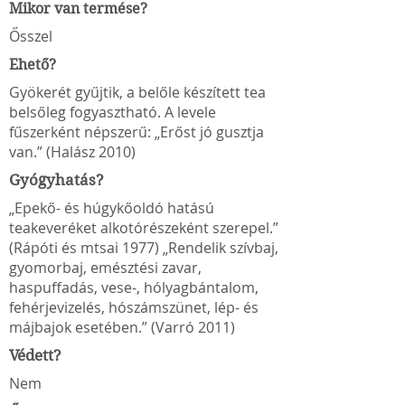
Mikor van termése?
Ősszel
Ehető?
Gyökerét gyűjtik, a belőle készített tea
belsőleg fogyasztható. A levele
fűszerként népszerű: „Erőst jó gusztja
van.” (Halász 2010)
Gyógyhatás?
„Epekő- és húgykőoldó hatású
teakeveréket alkotórészeként szerepel.”
(Rápóti és mtsai 1977) „Rendelik szívbaj,
gyomorbaj, emésztési zavar,
haspuffadás, vese-, hólyagbántalom,
fehérjevizelés, hószámszünet, lép- és
májbajok esetében.” (Varró 2011)
Védett?
Nem