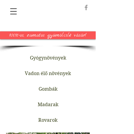
100%-os, zamatos gyümölcslé vásár!
Gyógynövények
Vadon élő növények
Gombák
Madarak
Rovarok