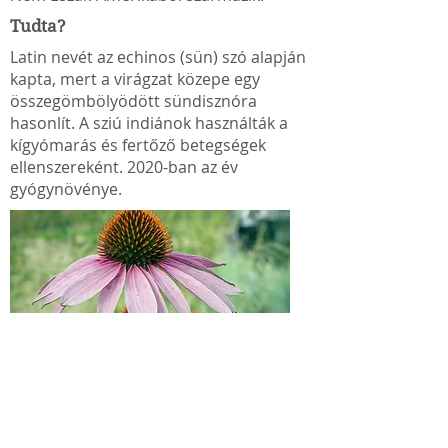
Tudta?
Latin nevét az echinos (sün) szó alapján
kapta, mert a virágzat közepe egy
összegömbölyödött sündisznóra
hasonlít. A sziú indiánok használták a
kígyómarás és fertőző betegségek
ellenszereként. 2020-ban az év
gyógynövénye.
Gyógynövények
Vadon élő növények