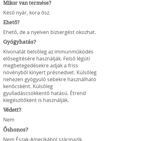
Mikor van termése?
Késő nyár, kora ősz.
Ehető?
Ehető, de a nyelven bizsergést okozhat.
Gyógyhatás?
Kivonatát belsőleg az immunműködés
elősegítésére használják. Felső légúti
megbetegedésekre adják a friss
növényből kinyert présnedvet. Külsőleg
nehezen gyógyuló sebekre használható
kenőcsként. Külsőleg
gyulladáscsökkentő hatású. Étrend
kiegészítőként is használják.
Védett?
Nem
Őshonos?
Nem Észak-Amerikából származik.