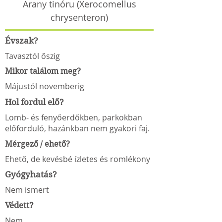
Arany tinóru (Xerocomellus
chrysenteron)
Évszak?
Tavasztól őszig
Mikor találom meg?
Májustól novemberig
Hol fordul elő?
Lomb- és fenyőerdőkben, parkokban
előforduló, hazánkban nem gyakori faj.
Mérgező / ehető?
Ehető, de kevésbé ízletes és romlékony
Gyógyhatás?
Nem ismert
Védett?
Nem