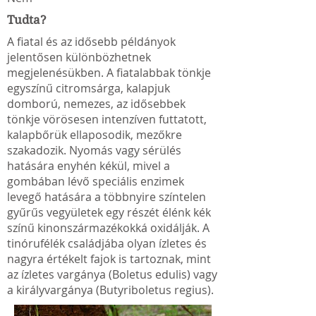
Tudta?
A fiatal és az idősebb példányok
jelentősen különbözhetnek
megjelenésükben. A fiatalabbak tönkje
egyszínű citromsárga, kalapjuk
domború, nemezes, az idősebbek
tönkje vörösesen intenzíven futtatott,
kalapbőrük ellaposodik, mezőkre
szakadozik. Nyomás vagy sérülés
hatására enyhén kékül, mivel a
gombában lévő speciális enzimek
levegő hatására a többnyire színtelen
gyűrűs vegyületek egy részét élénk kék
színű kinonszármazékokká oxidálják. A
tinórufélék családjába olyan ízletes és
nagyra értékelt fajok is tartoznak, mint
az ízletes vargánya (Boletus edulis) vagy
a királyvargánya (Butyriboletus regius).