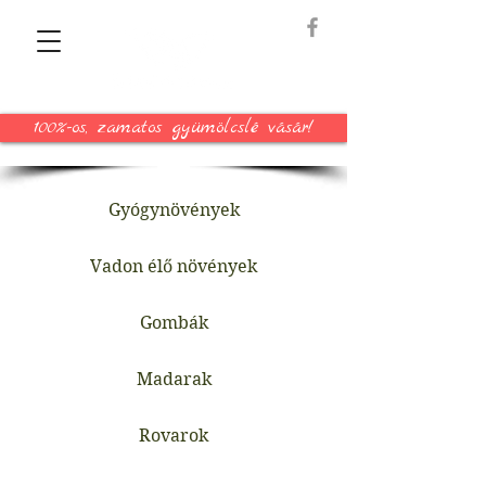
100%-os, zamatos gyümölcslé vásár!
Gyógynövények
Vadon élő növények
Gombák
Madarak
Rovarok