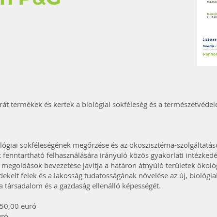
rát termékek és kertek a biológiai sokféleség és a természetvéd
iológiai sokféleségének megőrzése és az ökoszisztéma-szolgáltatáso
nntartható felhasználására irányuló közös gyakorlati intézkedé
megoldások bevezetése javítja a határon átnyúló területek ökológ
ekelt felek és a lakosság tudatosságának növelése az új, biológi
a társadalom és a gazdaság ellenálló képességét.
50,00 euró
uró