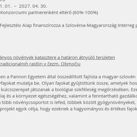
. 01. – 2027. 04. 30.
onzorciumi partnerenként eltérő (60%-100%)
 Fejlesztési Alap finanszírozza a Szlovénia-Magyarország Interre
nyos növények katasztere a határon átnyúló területen
tradicionalnih rastlin v čezm. Območju
n a Pannon Egyetem által összeállított fajlista a magyar-szlovén
okat mutatja be. Olyan fajokat gyűjtöttünk össze, amelyek hoss
s kulcsszerepet játszanak a biológiai sokféleség megőrzésében. E
alaj és a környezet egészségéhez, valamint a fenntartható gazdálko
ta több növénycsoportot is lefed, többek között gyógynövényeket,
projekt egyik célja, hogy ezeknek a hagyományos és értékes fajok