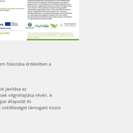
elem fokozása érdekében a
k javítása az
sek végrehajtása révén. A
iai állapotát és
ai sokféleséget támogató közös