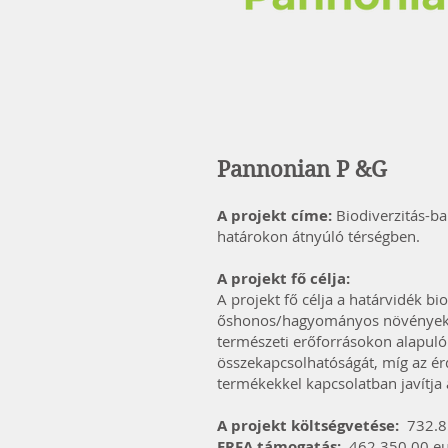
Pannonian P &G
A projekt címe:
Biodiverzitás-ba
határokon átnyúló térségben.
A projekt fő célja:
A projekt fő célja a határvidék b
őshonos/hagyományos növények fe
természeti erőforrásokon alapuló 
összekapcsolhatóságát, míg az érd
termékekkel kapcsolatban javítja 
A projekt költségvetése:
732.8
ERFA támogatás:
462.350,00 e