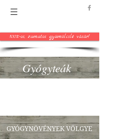
100%-os, zamatos gyümölcslé vásár!
Gyógyteák
GYÓGYNÖVÉNYEK VÖLGYE