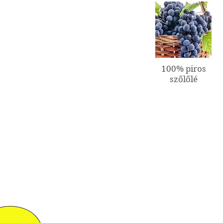
100% piros
szőlőlé