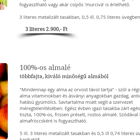
fogyasztható vagy akár csípős 'murcivá' is érlelhető.
3 literes metalizált tasakban, 0,5 ill. 0,75 literes üvegbe
3 literes 2.900,- Ft
100%-os almalé
többfajta, kiváló minőségű almából
"Mindennap egy alma az orvost távol tartja" - szól a ré
alma vitaminokban és ásványi anyagokban gazdag, anti
hatású gyümölcs. Savtartalma miatt segít a szervezet
méregtelenítésében. Egész évben igazi tasakba zárt egés
tiszta, 100%-os, frissen préselt, rostos almalé. Szódával 
almafröccsként is fogyasztható.
5 ill. 3 literes metalizált tasakban és 0,5 ill 0,74 literes 
kapható*.