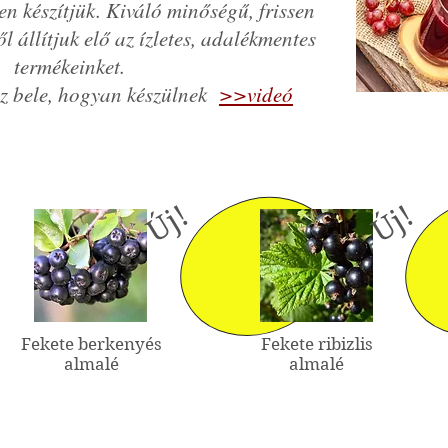
n készítjük. Kiváló minőségű, frissen
 állítjuk elő az ízletes, adalékmentes
termékeinket.
zz bele, hogyan készülnek
>>videó
Új!
Új!
Fekete berkenyés
Fekete ribizlis
almalé
almalé