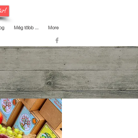
ár!
og
Még több ...
More