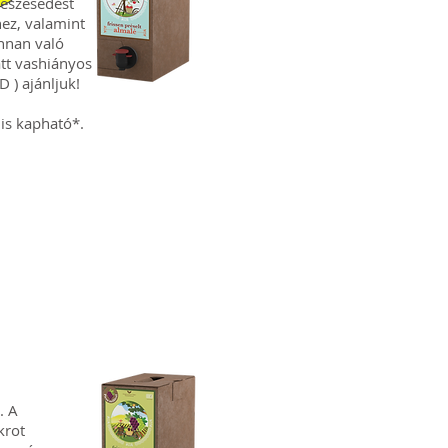
meszesedést
hez, valamint
onnan való
tt vashiányos
 ) ajánljuk!
 is kapható*.
. A
krot