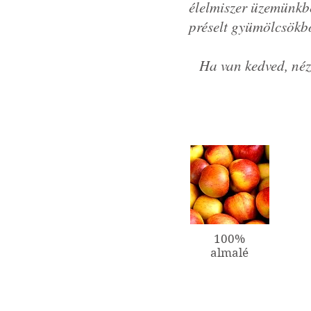
élelmiszer üzemünkbe
préselt gyümölcsökből
Ha van kedved, né
100%
almalé