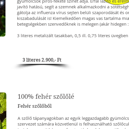
gyümölcsök piros-fekete színét adja. Érfal lazító és érel
javító hatású, segít a szemnek alkalmazkodni a sötétség
gátolja az influenza vírus sejten belüli szaporodását és 
kiszabadulását is! Kiemelkedően magas vas tartalma mia
betegségekben szenvedőknek is melegen (akár hidegen :D
3 literes metalizált tasakban, 0,5 ill. 0,75 literes üvegben
3 literes 2.900,- Ft
100% fehér szőlőlé
Fehér szőlőből
A szőlő tápanyagokban az egyik leggazdagabb gyümölcs
szervezet számára közvetlenül is felhasználható szőlőcu