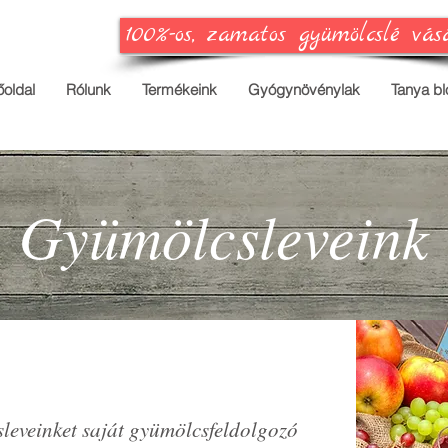
100%-os, zamatos gyümölcslé vás
őoldal
Rólunk
Termékeink
Gyógynövénylak
Tanya bl
Gyümölcsleveink
eveinket saját gyümölcsfeldolgozó