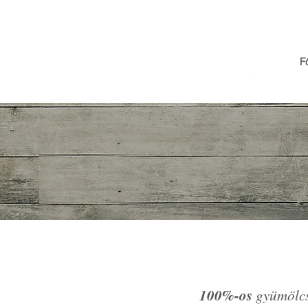
F
100%-os
gyümölcsl