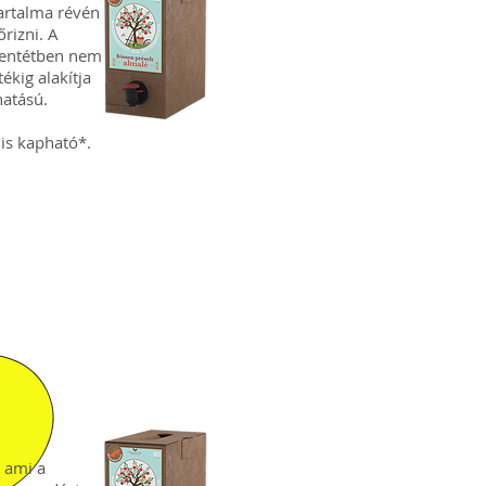
tartalma révén
őrizni. A
llentétben nem
ékig alakítja
hatású.
 is kapható*.
, ami a