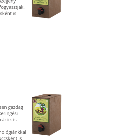
rszegény
fogyasztják.
sként is
ösen gazdag
eringési
rázók is
nológiánkkal
öccsként is