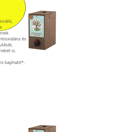
kiváló,
a
Ennek
ntioxidáns és
ulását,
eket is.
 is kapható*.