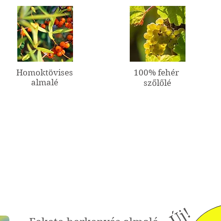
Homoktövises
100% fehér
almalé
szőlőlé
Új!