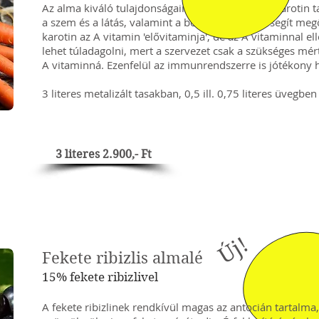
Az alma kiváló tulajdonságain túl a répa magas karotin 
a szem és a látás, valamint a bőr egészségét is segít meg
karotin az A vitamin 'elővitaminja', de az A vitaminnal e
lehet túladagolni, mert a szervezet csak a szükséges mért
A vitaminná. Ezenfelül az immunrendszerre is jótékony 
3 literes metalizált tasakban, 0,5 ill. 0,75 literes üvegben
3 literes 2.900,- Ft
Új!
Fekete ribizlis almalé
15% fekete ribizlivel
A fekete ribizlinek rendkívül magas az antocián tartalma