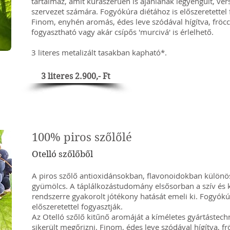
tartalmaz, amit kúraszerűen is ajánlanak legyengült, vé
szervezet számára. Fogyókúra diétához is előszeretettel 
Finom, enyhén aromás, édes leve szódával hígítva, fröcc
fogyasztható vagy akár csípős 'murcivá' is érlelhető.
3 literes metalizált tasakban kapható*.
3 literes 2.900,- Ft
100% piros szőlőlé
Otelló szőlőből
A piros szőlő antioxidánsokban, flavonoidokban külön
gyümölcs. A táplálkozástudomány elsősorban a szív és k
rendszerre gyakorolt jótékony hatását emeli ki. Fogyókú
előszeretettel fogyasztják.
Az Otelló szőlő kitűnő aromáját a kíméletes gyártástech
sikerült megőrizni. Finom, édes leve szódával hígítva, fr