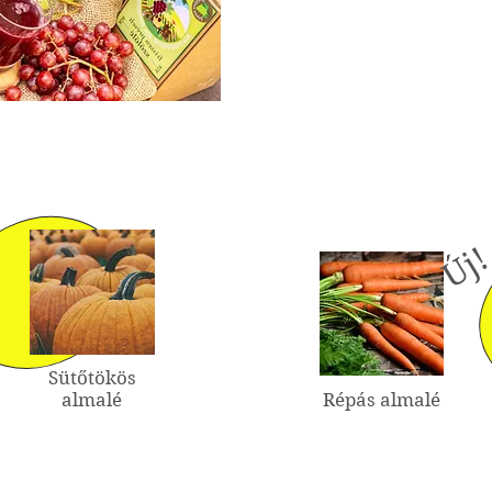
Új
Sütőtökös
almalé
Répás almalé