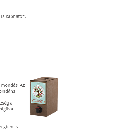
n is kapható*.
gi mondás. Az
oxidáns
zség a
higítva
üvegben is