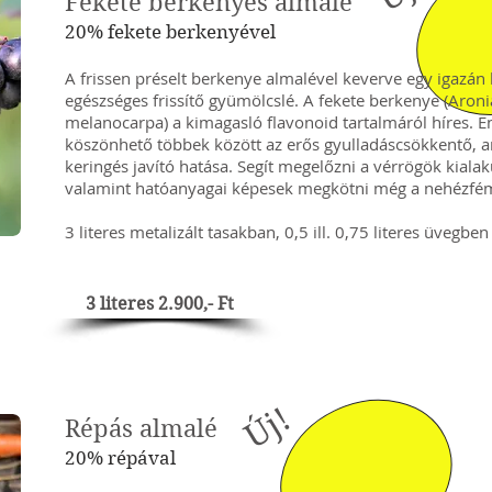
Fekete berkenyés almalé
20% fekete berkenyével
A frissen préselt berkenye almalével keverve egy igazán 
egészséges frissítő gyümölcslé. A fekete berkenye (Aroni
melanocarpa) a kimagasló flavonoid tartalmáról híres. 
köszönhető többek között az erős gyulladáscsökkentő, a
keringés javító hatása. Segít megelőzni a vérrögök kialak
valamint hatóanyagai képesek megkötni még a nehézfém
3 literes metalizált tasakban, 0,5 ill. 0,75 literes üvegben
3 literes 2.900,- Ft
Új!
Répás almalé
20% répával